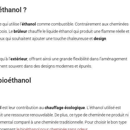
éthanol ?
ui utilise l’
éthanol
comme combustible. Contrairement aux cheminées
 bois. Le
brûleur
chauffe le liquide éthanol qui produit une flamme réelle et
ceux qui souhaitent ajouter une touche chaleureuse et
design
qu’à l’
extérieur
, offrant ainsi une grande flexibilité dans l’aménagement
clinent souvent dans des designs modernes et épurés.
bioéthanol
l
est leur contribution au
chauffage écologique
. L’éthanol utilisé est
it une ressource renouvelable. De plus, ce type de cheminée ne produit ni
emental comparé à une cheminée traditionnelle. Pour choisir le bon type
oncernant
le bioéthanol pour cheminée sans odeur
.