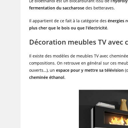
Le bioéthanol est un biocarburant issu de
l’hydrol
fermentation du saccharose
des betteraves.
Il appartient de ce fait à la catégorie des
énergies 
plus cher que le bois ou que l’électricité
.
Décoration meubles TV avec 
Il existe des modèles de meubles TV avec cheminée é
compositions. On retrouve en général sur ces meub
ouverts…), un
espace pour y mettre sa télévision
(o
cheminée éthanol
.