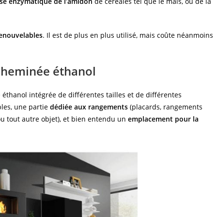
yse enzymatique de l’amidon
de céréales tel que le maïs, ou de la
renouvelables
. Il est de plus en plus utilisé, mais coûte néanmoins
cheminée éthanol
thanol intégrée de différentes tailles et de différentes
les, une partie
dédiée aux rangements
(placards, rangements
u tout autre objet), et bien entendu un
emplacement pour la